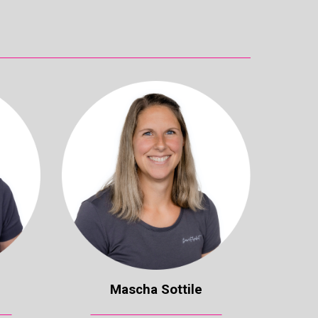
M
ascha
Sottile