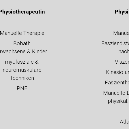
Physiotherapeutin
Physi
Manuelle Therapie
Manuel
Bobath
Fa
sz
ien
dis
rwachsene & Kinder
nach
myofasziale &
Visze
neuromuskuläre
Kinesio 
Techniken
Faszienth
PNF
M
anuelle 
physikal
Atl