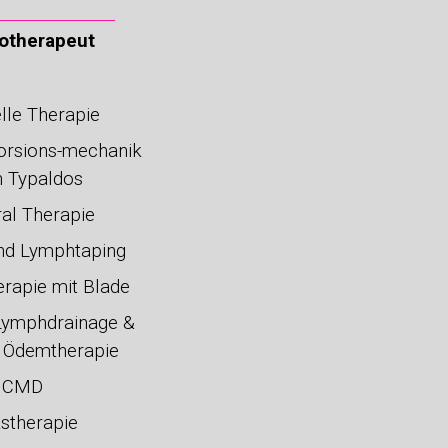
otherapeut
le Therapie
torsions-mechanik
 Typaldos
ral Therapie
und Lymphtaping
erapie mit Blade
Lymphdrainage
&
. Ödemtherapie
CMD
astherapie