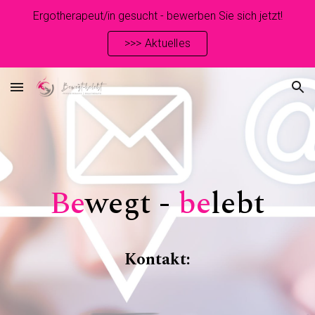
Ergotherapeut/in gesucht - bewerben Sie sich jetzt!
Skip to main content
Skip to navigation
>>> Aktuelles
Be
wegt -
be
lebt
Kontakt: